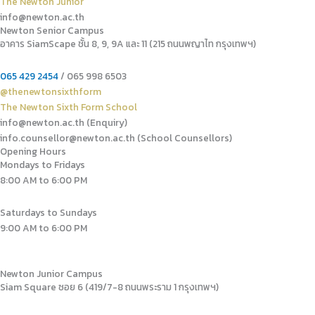
The Newton Junior
info@newton.ac.th
Newton Senior Campus
อาคาร SiamScape ชั้น 8, 9, 9A และ 11 (215 ถนนพญาไท กรุงเทพฯ)
065 429 2454
/ 065 998 6503
@thenewtonsixthform
The Newton Sixth Form School
info@newton.ac.th (Enquiry)
info.counsellor@newton.ac.th (School Counsellors)​
Opening Hours
Mondays to Fridays
8:00 AM to 6:00 PM
Saturdays to Sundays
9:00 AM to 6:00 PM
Newton Junior Campus
Siam Square ซอย 6 (419/7-8 ถนนพระราม 1 กรุงเทพฯ)