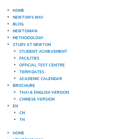
Skip
to
HOME
content
NEWTON’S WAY
BLOG
NEWTONIAN
METHODOLOGY
STUDY AT NEWTON
STUDENT ACHIEVEMENT
FACILITIES
OFFICIAL TEST CENTRE
TERM DATES
ACADEMIC CALENDAR
BROCHURE
THAI & ENGLISH VERSION
CHINESE VERSION
EN
CN
TH
HOME