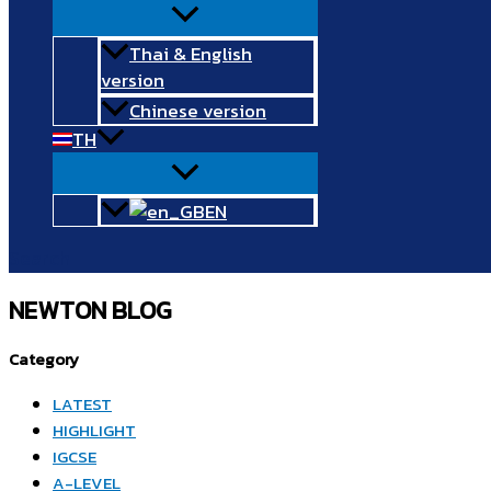
Thai & English
version
Chinese version
TH
EN
Search
NEWTON BLOG
Category
LATEST
HIGHLIGHT
IGCSE
A-LEVEL