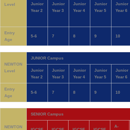
Junior
Junior
Junior
Junior
Junior
Level
Year 2
Year 3
Year 4
Year 5
Year 6
Entry
5-6
7
8
9
10
Age
JUNIOR Campus
NEWTON
Junior
Junior
Junior
Junior
Junior
Level
Year 2
Year 3
Year 4
Year 5
Year 6
Entry
5-6
7
8
9
10
Age
SENIOR Campus
A-
NEWTON
IGCSE
IGCSE
IGCSE
IGCSE