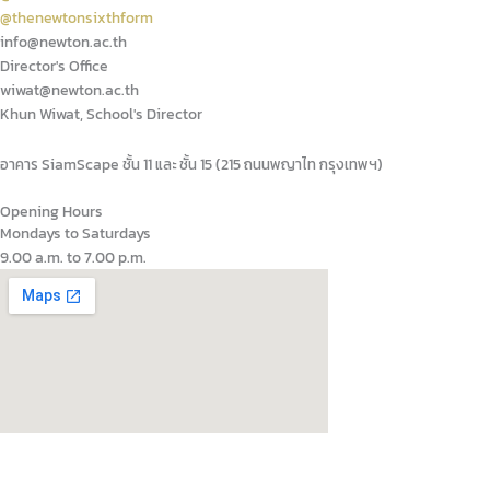
@thenewtonsixthform
info@newton.ac.th
Director's Office
wiwat@newton.ac.th
Khun Wiwat, School's Director
อาคาร SiamScape ชั้น 11 และ ชั้น 15 (215 ถนนพญาไท กรุงเทพฯ)
Opening Hours
Mondays to Saturdays
9.00 a.m. to 7.00 p.m.