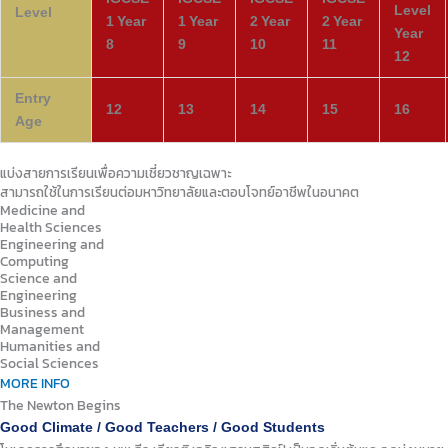
Level
Level
1
Year
1
Year
2
Year
2
Year
Year
8
9
10
11
12
Entry
12
13
14
15
16
Age
แบ่งสายการเรียนเพื่อความเชี่ยวชาญเฉพาะ
สามารถใช้ในการเรียนต่อมหาวิทยาลัยและตอบโจทย์อาชีพในอนาคต
Medicine and
Health Sciences
Engineering and
Computing
Science and
Engineering
Business and
Management
Humanities and
Social Sciences
MORE INFO
The Newton Begins
Good Climate / Good Teachers / Good Students