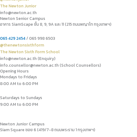
The Newton Junior
info@newton.ac.th
Newton Senior Campus
อาคาร SiamScape ชั้น 8, 9, 9A และ 11 (215 ถนนพญาไท กรุงเทพฯ)
065 429 2454
/ 065 998 6503
@thenewtonsixthform
The Newton Sixth Form School
info@newton.ac.th (Enquiry)
info.counsellor@newton.ac.th (School Counsellors)​
Opening Hours
Mondays to Fridays
8:00 AM to 6:00 PM
Saturdays to Sundays
9:00 AM to 6:00 PM
Newton Junior Campus
Siam Square ซอย 6 (419/7-8 ถนนพระราม 1 กรุงเทพฯ)