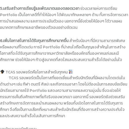
5.เสริมสร้างการเรียนรู้และพัฒนาตนเองตลอดเวลา
ช่วงเวลาแห่งการเตรียม
Portfolio เป็นโอกาสดีที่ทำให้น้องๆ ได้พัฒนาทักษะหลายๆ ด้าน ทั้งการจัดการเวลา
การนำเสนอผลงาน และการประเมินตัวเอง นอกจากนี้ยังช่วยให้น้องๆ ได้วางแผน
อนาคตการศึกษาและอาชีพของตัวเองอย่างชัดเจน
6.เพิ่มโอกาสในการได้รับทุนการศึกษามากขึ้น
สำหรับน้องๆ ที่มีความสามารถพิเศษ
หรือผลงานที่โดดเด่น การมี Portfolio ที่น่าสนใจถือเป็นกุญแจสำคัญในการสร้าง
โอกาสที่จะได้รับทุนการศึกษาจากมหาวิทยาลัยหรือองค์กรที่มองหาคนเก่งและมี
ศักยภาพ ช่วยให้น้องๆ ก้าวสู่อนาคตที่สดใสและประสบความสำเร็จได้อย่างมั่นใจ
TCAS รอบพอร์ตคือโอกาสสำหรับทุกคน
TCAS รอบพอร์ตเป็นโอกาสที่ยอดเยี่ยมสำหรับนักเรียนที่มีผลงานโดดเด่นใน
ด้านต่างๆ เช่น กีฬา ดนตรี ศิลปะ และกิจกรรมอาสา โดยไม่ต้องเน้นการสอบข้อเขียน
นักเรียนสามารถใช้ Portfolio แสดงความสามารถและความมุ่งมั่น ซึ่งจะช่วยให้
กรรมการเห็นถึงศักยภาพที่แท้จริงของพวกเขา นอกจากนี้ รอบพอร์ตยังช่วยเสริม
สร้างทักษะการจัดการและนำเสนอผลงาน พร้อมทั้งเปิดโอกาสในการได้รับทุนการ
ศึกษา จึงถือเป็นทางเลือกที่เหมาะสมสำหรับนักเรียนที่ต้องการสร้างความประทับใจ
และประสบความสำเร็จในเส้นทางการศึกษา
มาเข้ารอบพอร์ทกันเถอะ