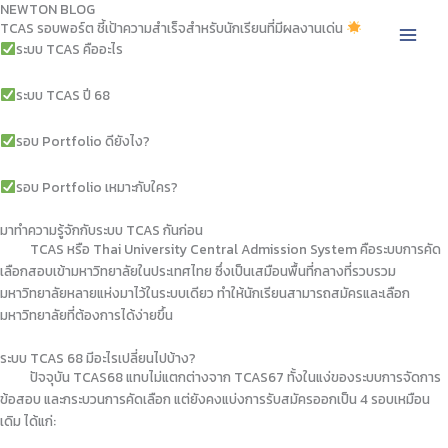
NEWTON BLOG
Skip
TCAS รอบพอร์ต ชี้เป้าความสำเร็จสำหรับนักเรียนที่มีผลงานเด่น
to
ระบบ TCAS คืออะไร
content
ระบบ TCAS ปี 68
รอบ Portfolio ดียังไง?
รอบ Portfolio เหมาะกับใคร?
มาทำความรู้จักกับระบบ TCAS กันก่อน
TCAS หรือ Thai University Central Admission System คือระบบการคัด
เลือกสอบเข้ามหาวิทยาลัยในประเทศไทย ซึ่งเป็นเสมือนพื้นที่กลางที่รวบรวม
มหาวิทยาลัยหลายแห่งมาไว้ในระบบเดียว ทำให้นักเรียนสามารถสมัครและเลือก
มหาวิทยาลัยที่ต้องการได้ง่ายขึ้น
ระบบ TCAS 68 มีอะไรเปลี่ยนไปบ้าง?
ปัจจุบัน TCAS68 แทบไม่แตกต่างจาก TCAS67 ทั้งในแง่ของระบบการจัดการ
ข้อสอบ และกระบวนการคัดเลือก แต่ยังคงแบ่งการรับสมัครออกเป็น 4 รอบเหมือน
เดิม ได้แก่: