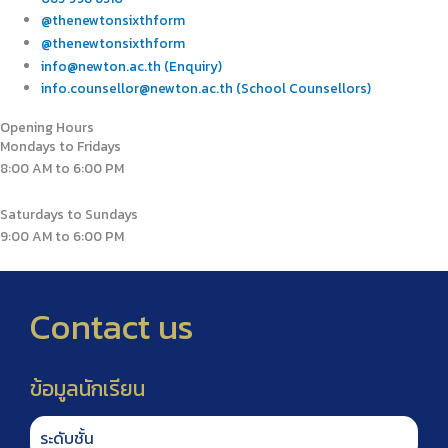
@thenewtonsixthform
@thenewtonsixthform
info@newton.ac.th (Enquiry)
info.counsellor@newton.ac.th (School Counsellors)
Opening Hours
Mondays to Fridays
8:00 AM to 6:00 PM
Saturdays to Sundays
9:00 AM to 6:00 PM