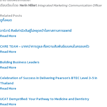
เรียบเรียงโดย:
Nerin Nilket
Integrated Marketing Communication Officer
Related Posts
ดูทั้งหมด
จาร์จาร์ ศิษย์เก่านิวตันผู้ไม่หยุดคว้าโอกาสทางการแพทย์
Read More
CARE TEAM – มากกว่าการดูแล คือความสัมพันธ์แบบคนในครอบครัว
Read More
Building Business Leaders
Read More
Celebration of Success in Delivering Pearson’s BTEC Level 3-5 in
Thailand
Read More
UCAT Demystified: Your Pathway to Medicine and Dentistry
Read More