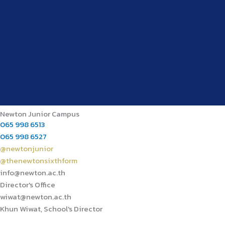
Newton Junior Campus
065 998 6513
065 998 6527
@newtonjunior
@thenewtonsixthform
info@newton.ac.th
Director's Office
wiwat@newton.ac.th
Khun Wiwat, School's Director