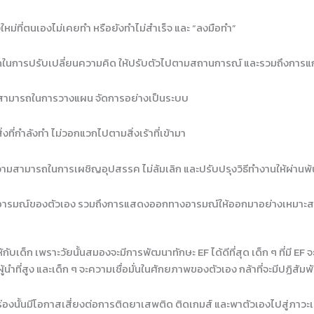
ใหม่ที่ตนเองไม่เคยทำ หรือยังทำไม่สำเร็จ และ “ลงมือทำ”
นการปรับเปลี่ยนความคิด ให้ปรับตัวไปตามสถานการณ์ และรวมถึงการแก้
ามารถในการวางแผน จัดการอย่างเป็นระบบ
ี่กำลังทำ ไม่วอกแวกไปตามสิ่งเร้าที่เข้ามา
ามสามารถในการเผชิญอุปสรรค ไม่ล้มเลิก และปรับปรุงวิธีทำงานให้ผ่านพ
้อารมณ์ของตัวเอง รวมถึงการแสดงออกทางอารมณ์ให้ออกมาอย่างเหมาะ
ับเด็ก เพราะวัยนั้นสมองจะมีการพัฒนาทักษะ EF ได้ดีที่สุด เด็ก ๆ ที่มี E
่สูง และเด็ก ๆ จะความเชื่อมั่นในศักยภาพของตัวเอง กล้าที่จะมีปฏิสัมพันธ
ร่องนั้นมีโอกาสเสี่ยงต่อการติดยาเสพติด ติดเกมส์ และพาตัวเองไปสู่ภาวะเสี