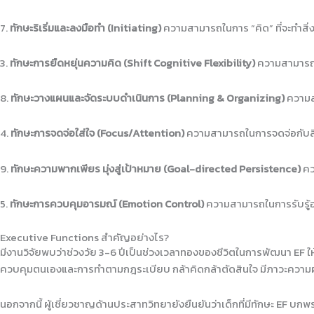
7.
ทักษะริเริ่มและลงมือทำ (Initiating)
ความสามารถในการ “คิด” ที่จะทำสิ่ง
3.
ทักษะการยืดหยุ่นความคิด (Shift Cognitive Flexibility)
ความสามารถใ
8.
ทักษะวางแผนและจัดระบบดำเนินการ (Planning & Organizing)
ความส
4.
ทักษะการจดจ่อใส่ใจ (Focus/Attention)
ความสามารถในการจดจ่อกับสิ่งท
9.
ทักษะความพากเพียร มุ่งสู่เป้าหมาย (Goal-directed Persistence)
คว
5.
ทักษะการควบคุมอารมณ์ (Emotion Control)
ความสามารถในการรับรู
Executive Functions สำคัญอย่างไร?
มีงานวิจัยพบว่าช่วงวัย 3-6 ปีเป็นช่วงเวลาทองของชีวิตในการพัฒนา EF ให้ก
ควบคุมตนเองและการทำตามกฎระเบียบ กล้าคิดกล้าตัดสินใจ มีภาวะความผู้นำที
นอกจากนี้ ผู้เชี่ยวชาญด้านประสาทวิทยายังยืนยันว่าเด็กที่มีทักษะ EF บกพ