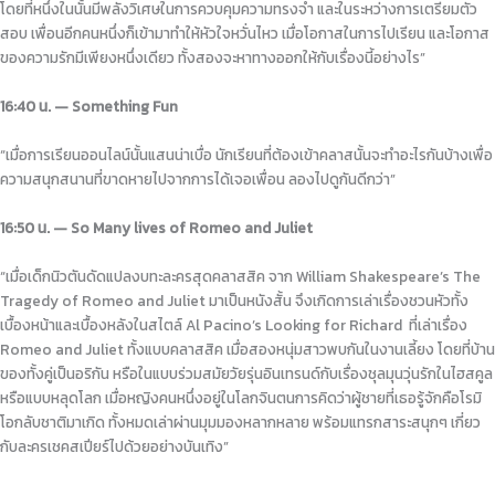
โดยที่หนึ่งในนั้นมีพลังวิเศษในการควบคุมความทรงจำ และในระหว่างการเตรียมตัว
สอบ เพื่อนอีกคนหนึ่งก็เข้ามาทำให้หัวใจหวั่นไหว เมื่อโอกาสในการไปเรียน และโอกาส
ของความรักมีเพียงหนึ่งเดียว ทั้งสองจะหาทางออกให้กับเรื่องนี้อย่างไร”
16:40 น. — Something Fun
“เมื่อการเรียนออนไลน์นั้นแสนน่าเบื่อ นักเรียนที่ต้องเข้าคลาสนั้นจะทำอะไรกันบ้างเพื่อ
ความสนุกสนานที่ขาดหายไปจากการได้เจอเพื่อน ลองไปดูกันดีกว่า”
16:50 น. — So Many lives of Romeo and Juliet
“เมื่อเด็กนิวตันดัดแปลงบทะละครสุดคลาสสิค จาก William Shakespeare’s The
Tragedy of Romeo and Juliet มาเป็นหนังสั้น จึงเกิดการเล่าเรื่องชวนหัวทั้ง
เบื้องหน้าและเบื้องหลังในสไตล์ Al Pacino’s Looking for Richard ที่เล่าเรื่อง
Romeo and Juliet ทั้งแบบคลาสสิค เมื่อสองหนุ่มสาวพบกันในงานเลี้ยง โดยที่บ้าน
ของทั้งคู่เป็นอริกัน หรือในแบบร่วมสมัยวัยรุ่นอินเทรนด์กับเรื่องชุลมุนวุ่นรักในไฮสคูล
หรือแบบหลุดโลก เมื่อหญิงคนหนึ่งอยู่ในโลกจินตนการคิดว่าผู้ชายที่เธอรู้จักคือโรมิ
โอกลับชาติมาเกิด ทั้งหมดเล่าผ่านมุมมองหลากหลาย พร้อมแทรกสาระสนุกๆ เกี่ยว
กับละครเชคสเปียร์ไปด้วยอย่างบันเทิง”