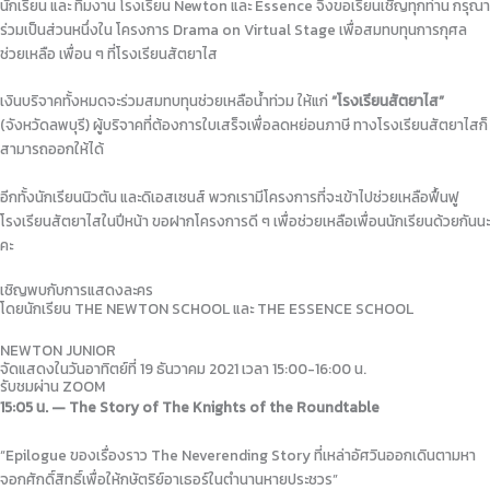
นักเรียน และ ทีมงาน โรงเรียน Newton และ Essence จึงขอเรียนเชิญทุกท่าน กรุณา
ร่วมเป็นส่วนหนึ่งใน โครงการ Drama on Virtual Stage เพื่อสมทบทุนการกุศล
ช่วยเหลือ เพื่อน ๆ ที่โรงเรียนสัตยาไส
เงินบริจาคทั้งหมดจะร่วมสมทบทุนช่วยเหลือน้ำท่วม ให้แก่
“โรงเรียนสัตยาไส”
(จังหวัดลพบุรี) ผู้บริจาคที่ต้องการใบเสร็จเพื่อลดหย่อนภาษี ทางโรงเรียนสัตยาไสก็
สามารถออกให้ได้
อีกทั้งนักเรียนนิวตัน และดิเอสเซนส์ พวกเรามีโครงการที่จะเข้าไปช่วยเหลือฟื้นฟู
โรงเรียนสัตยาไสในปีหน้า ขอฝากโครงการดี ๆ เพื่อช่วยเหลือเพื่อนนักเรียนด้วยกันนะ
คะ
เชิญพบกับการแสดงละคร
โดยนักเรียน THE NEWTON SCHOOL และ THE ESSENCE SCHOOL
NEWTON JUNIOR
จัดแสดงในวันอาทิตย์​ที่ 19 ธันวาคม​ 2021 เวลา 15:00-16:00 น.
รับชมผ่าน ZOOM
15:05 น. — The Story of The Knights of the Roundtable
“Epilogue ของเรื่องราว The Neverending Story ที่เหล่าอัศวินออกเดินตามหา
จอกศักดิ์สิทธิ์เพื่อให้กษัตริย์อาเธอร์ในตำนานหายประชวร”