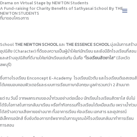
Drama on Virtual Stage by NEWTON Students
Skip
A Fund-raising for Charity Benefits of Sathyasai School By THE
to
NEWTON STUDENTS
content
ที่มาของโครงการ
School
THE NEWTON SCHOOL
และ
THE ESSENCE SCHOOL
มุ่งเน้นการสร้าง
อุปนิสัย (Character) ที่ดีของความเป็นผู้นำให้แก่นักเรียน และยังมีอีกโรงเรียนที่สอน
และสร้างอุปนิสัยที่ดีงามให้แก่นักเรียนเช่นกัน นั่นคือ
“โรงเรียนสัตยาไส”
(จังหวัด
ลพบุรี)
ซึ่งทางโรงเรียน Enconcept E-Academy โรงเรียนนิวตัน และโรงเรียนดิเอสเซนส์
ได้เคยมอบคอมพิวเตอร์และระบบการเรียนภาษาอังกฤษ มูลค่ารวมกว่า 2 ล้านบาท
แต่ ณ วันนี้ จากผลกระทบของน้ำท่วมอย่างต่อเนื่อง นักเรียนโรงเรียนสัตยาไส ยังไม่
ได้รับโอกาสในการกลับมาเรียน หรือทำกิจกรรมที่โรงเรียนได้เหมือนเดิม เพราะน้ำท่วม
ได้สร้างความเสียหายอย่างมาก ทั้งอาคารเรียน ห้องเรียน เอกสาร และอุปกรณ์
อิเล็กทรอนิกส์ ซึ่งยังต้องการทรัพยากรในการบูรณะให้โรงเรียนกลับมาทำการเรียน
การสอน