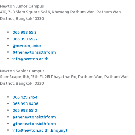
Newton Junior Campus
410, 7-8 Siam Square Soi 6, Khwaeng Pathum Wan, Pathum Wan
District, Bangkok 10330
065 998 6513
065 998 6527
@newtonjunior
@thenewtonsixthform
info@newton.ac.th
Newton Senior Campus
SiamScape, 11th, 15th Fl. 215 Phayathai Rd, Pathum Wan, Pathum Wan
District, Bangkok 10330
065 429 2454
065 998 6486
065 998 6510
@thenewtonsixthform
@thenewtonsixthform
info@newton.ac.th (Enquiry)