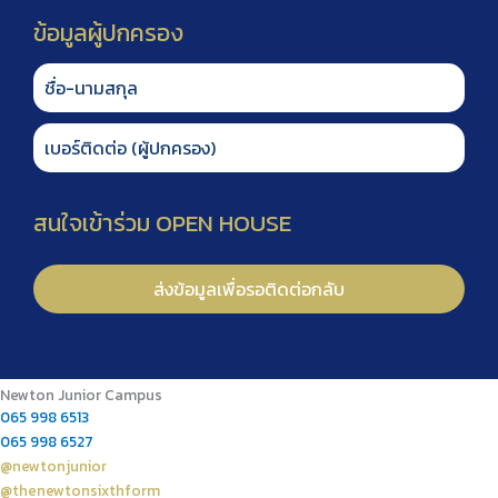
Newton Junior Campus
065 998 6513
065 998 6527
@newtonjunior
@thenewtonsixthform