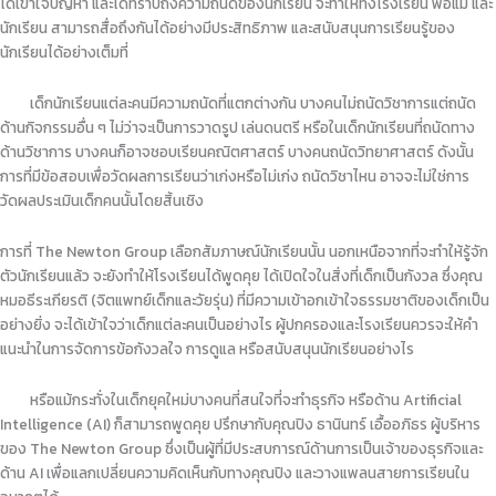
ได้เข้าใจปัญหา และได้ทราบถึงความถนัดของนักเรียน จะทำให้ทั้งโรงเรียน พ่อแม่ และ
นักเรียน สามารถสื่อถึงกันได้อย่างมีประสิทธิภาพ และสนับสนุนการเรียนรู้ของ
นักเรียนได้อย่างเต็มที่
เด็กนักเรียนแต่ละคนมีความถนัดที่แตกต่างกัน บางคนไม่ถนัดวิชาการแต่ถนัด
ด้านกิจกรรมอื่น ๆ ไม่ว่าจะเป็นการวาดรูป เล่นดนตรี หรือในเด็กนักเรียนที่ถนัดทาง
ด้านวิชาการ บางคนก็อาจชอบเรียนคณิตศาสตร์ บางคนถนัดวิทยาศาสตร์ ดังนั้น
การที่มีข้อสอบเพื่อวัดผลการเรียนว่าเก่งหรือไม่เก่ง ถนัดวิชาไหน อาจจะไม่ใช่การ
วัดผลประเมินเด็กคนนั้นโดยสิ้นเชิง
การที่ The Newton Group เลือกสัมภาษณ์นักเรียนนั้น นอกเหนือจากที่จะทำให้รู้จัก
ตัวนักเรียนแล้ว จะยังทำให้โรงเรียนได้พูดคุย ได้เปิดใจในสิ่งที่เด็กเป็นกังวล ซึ่งคุณ
หมอธีระเกียรติ (จิตแพทย์เด็กและวัยรุ่น) ที่มีความเข้าอกเข้าใจธรรมชาติของเด็กเป็น
อย่างยิ่ง จะได้เข้าใจว่าเด็กแต่ละคนเป็นอย่างไร ผู้ปกครองและโรงเรียนควรจะให้คำ
แนะนำในการจัดการข้อกังวลใจ การดูแล หรือสนับสนุนนักเรียนอย่างไร
หรือแม้กระทั่งในเด็กยุคใหม่บางคนที่สนใจที่จะทำธุรกิจ หรือด้าน Artificial
Intelligence (AI) ก็สามารถพูดคุย ปรึกษากับคุณปิง ธานินทร์ เอื้ออภิธร ผู้บริหาร
ของ The Newton Group ซึ่งเป็นผู้ที่มีประสบการณ์ด้านการเป็นเจ้าของธุรกิจและ
ด้าน AI เพื่อแลกเปลี่ยนความคิดเห็นกับทางคุณปิง และวางแพลนสายการเรียนใน