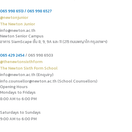
065 998 6513 / 065 998 6527
@newtonjunior
The Newton Junior
info@newton.ac.th
Newton Senior Campus
อาคาร SiamScape ชั้น 8, 9, 9A และ 11 (215 ถนนพญาไท กรุงเทพฯ)
065 429 2454
/ 065 998 6503
@thenewtonsixthform
The Newton Sixth Form School
info@newton.ac.th (Enquiry)
info.counsellor@newton.ac.th (School Counsellors)​
Opening Hours
Mondays to Fridays
8:00 AM to 6:00 PM
Saturdays to Sundays
9:00 AM to 6:00 PM