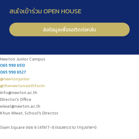
Newton Junior Campus
065 998 6513
065 998 6527
@newtonjunior
@thenewtonsixthform
info@newton.ac.th
Director's Office
wiwat@newton.ac.th
Khun Wiwat, School's Director
Siam Square ซอย 6 (419/7-8 ถนนพระราม 1 กรุงเทพฯ)