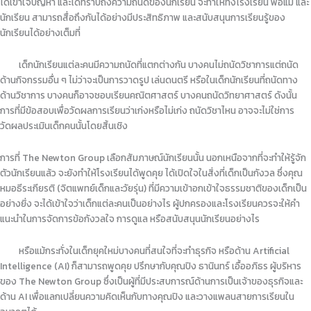
ได้เข้าใจปัญหา และได้ทราบถึงความถนัดของนักเรียน จะทำให้ทั้งโรงเรียน พ่อแม่ และ
นักเรียน สามารถสื่อถึงกันได้อย่างมีประสิทธิภาพ และสนับสนุนการเรียนรู้ของ
นักเรียนได้อย่างเต็มที่
เด็กนักเรียนแต่ละคนมีความถนัดที่แตกต่างกัน บางคนไม่ถนัดวิชาการแต่ถนัด
ด้านกิจกรรมอื่น ๆ ไม่ว่าจะเป็นการวาดรูป เล่นดนตรี หรือในเด็กนักเรียนที่ถนัดทาง
ด้านวิชาการ บางคนก็อาจชอบเรียนคณิตศาสตร์ บางคนถนัดวิทยาศาสตร์ ดังนั้น
การที่มีข้อสอบเพื่อวัดผลการเรียนว่าเก่งหรือไม่เก่ง ถนัดวิชาไหน อาจจะไม่ใช่การ
วัดผลประเมินเด็กคนนั้นโดยสิ้นเชิง
การที่ The Newton Group เลือกสัมภาษณ์นักเรียนนั้น นอกเหนือจากที่จะทำให้รู้จัก
ตัวนักเรียนแล้ว จะยังทำให้โรงเรียนได้พูดคุย ได้เปิดใจในสิ่งที่เด็กเป็นกังวล ซึ่งคุณ
หมอธีระเกียรติ (จิตแพทย์เด็กและวัยรุ่น) ที่มีความเข้าอกเข้าใจธรรมชาติของเด็กเป็น
อย่างยิ่ง จะได้เข้าใจว่าเด็กแต่ละคนเป็นอย่างไร ผู้ปกครองและโรงเรียนควรจะให้คำ
แนะนำในการจัดการข้อกังวลใจ การดูแล หรือสนับสนุนนักเรียนอย่างไร
หรือแม้กระทั่งในเด็กยุคใหม่บางคนที่สนใจที่จะทำธุรกิจ หรือด้าน Artificial
Intelligence (AI) ก็สามารถพูดคุย ปรึกษากับคุณปิง ธานินทร์ เอื้ออภิธร ผู้บริหาร
ของ The Newton Group ซึ่งเป็นผู้ที่มีประสบการณ์ด้านการเป็นเจ้าของธุรกิจและ
ด้าน AI เพื่อแลกเปลี่ยนความคิดเห็นกับทางคุณปิง และวางแพลนสายการเรียนใน