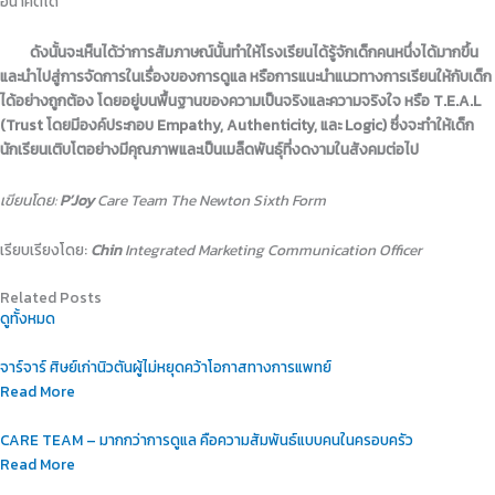
อนาคตได้
ดังนั้นจะเห็นได้ว่าการสัมภาษณ์นั้นทำให้โรงเรียนได้รู้จักเด็กคนหนึ่งได้มากขึ้น
และนำไปสู่การจัดการในเรื่องของการดูแล หรือการแนะนำแนวทางการเรียนให้กับเด็ก
ได้อย่างถูกต้อง โดยอยู่บนพื้นฐานของความเป็นจริงและความจริงใจ หรือ T.E.A.L
(Trust โดยมีองค์ประกอบ Empathy, Authenticity, และ Logic) ซึ่งจะทำให้เด็ก
นักเรียนเติบโตอย่างมีคุณภาพและเป็นเมล็ดพันธุ์ที่งดงามในสังคมต่อไป
เขียนโดย:
P’Joy
Care Team
The Newton Sixth Form
เรียบเรียงโดย:
Chin
Integrated Marketing Communication Officer
Related Posts
ดูทั้งหมด
จาร์จาร์ ศิษย์เก่านิวตันผู้ไม่หยุดคว้าโอกาสทางการแพทย์
Read More
CARE TEAM – มากกว่าการดูแล คือความสัมพันธ์แบบคนในครอบครัว
Read More