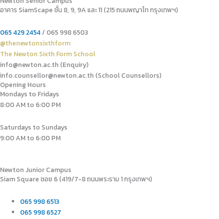
Newton Senior Campus
อาคาร SiamScape ชั้น 8, 9, 9A และ 11 (215 ถนนพญาไท กรุงเทพฯ)
065 429 2454
/ 065 998 6503
@thenewtonsixthform
The Newton Sixth Form School
info@newton.ac.th (Enquiry)
info.counsellor@newton.ac.th (School Counsellors)​
Opening Hours
Mondays to Fridays
8:00 AM to 6:00 PM
Saturdays to Sundays
9:00 AM to 6:00 PM
Newton Junior Campus
Siam Square ซอย 6 (419/7-8 ถนนพระราม 1 กรุงเทพฯ)
065 998 6513
065 998 6527