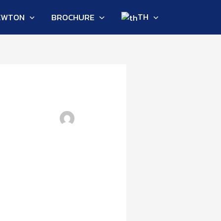
Search
TH
EWTON
BROCHURE