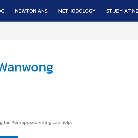
OG
NEWTONIANS
METHODOLOGY
STUDY AT N
 Wanwong
ng for. Perhaps searching can help.