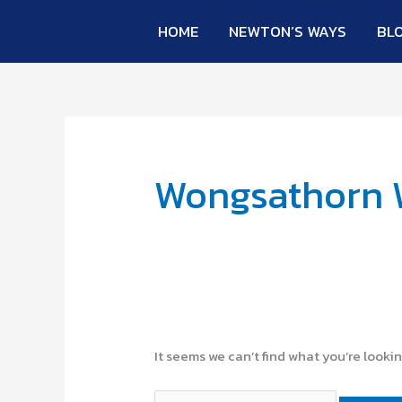
Skip
Search
HOME
NEWTON’S WAYS
BL
to
for:
content
Wongsathorn
It seems we can’t find what you’re looki