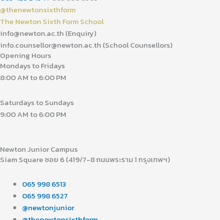
@thenewtonsixthform
The Newton Sixth Form School
info@newton.ac.th (Enquiry)
info.counsellor@newton.ac.th (School Counsellors)​
Opening Hours
Mondays to Fridays
8:00 AM to 6:00 PM
Saturdays to Sundays
9:00 AM to 6:00 PM
Newton Junior Campus
Siam Square ซอย 6 (419/7-8 ถนนพระราม 1 กรุงเทพฯ)
065 998 6513
065 998 6527
@newtonjunior
@thenewtonsixthform