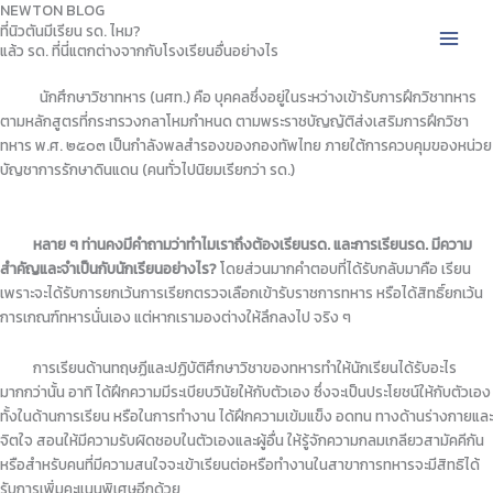
NEWTON BLOG
Skip
ที่นิวตันมีเรียน รด. ไหม?
to
แล้ว รด. ที่นี่แตกต่างจากกับโรงเรียนอื่นอย่างไร
content
นักศึกษาวิชาทหาร (นศท.) คือ บุคคลซึ่งอยู่ในระหว่างเข้ารับการฝึกวิชาทหาร
ตามหลักสูตรที่กระทรวงกลาโหมกำหนด ตามพระราชบัญญัติส่งเสริมการฝึกวิชา
ทหาร พ.ศ. ๒๕๐๓ เป็นกำลังพลสำรองของกองทัพไทย ภายใต้การควบคุมของหน่วย
บัญชาการรักษาดินแดน (คนทั่วไปนิยมเรียกว่า รด.)
หลาย ๆ ท่านคงมีคำถามว่าทำไมเราถึงต้องเรียนรด. และการเรียนรด.
มีความ
สำคัญและจำเป็นกับนักเรียนอย่างไร?
โดยส่วนมากคำตอบที่ได้รับกลับมาคือ เรียน
เพราะจะได้รับการยกเว้นการเรียกตรวจเลือกเข้ารับราชการทหาร หรือได้สิทธิ์ยกเว้น
การเกณฑ์ทหารนั่นเอง แต่หากเรามองต่างให้ลึกลงไป จริง ๆ
การเรียนด้านทฤษฏีและปฏิบัติศึกษาวิชาของทหารทำให้นักเรียนได้รับอะไร
มากกว่านั้น อาทิ ได้ฝึกความมีระเบียบวินัยให้กับตัวเอง ซึ่งจะเป็นประโยชน์ให้กับตัวเอง
ทั้งในด้านการเรียน หรือในการทำงาน ได้ฝึกความเข้มแข็ง อดทน ทางด้านร่างกายและ
จิตใจ
สอนให้มีความรับผิดชอบในตัวเองและผู้อื่น ให้รู้จักความกลมเกลียวสามัคคีกัน
หรือสำหรับคนที่มีความสนใจจะเข้าเรียนต่อหรือทำงานในสาขาการทหารจะมีสิทธิได้
รับการเพิ่มคะแนนพิเศษอีกด้วย