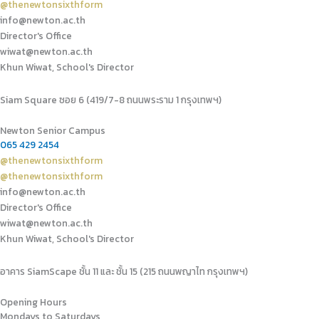
@thenewtonsixthform
info@newton.ac.th
Director's Office
wiwat@newton.ac.th
Khun Wiwat, School's Director
Siam Square ซอย 6 (419/7-8 ถนนพระราม 1 กรุงเทพฯ)
Newton Senior Campus
065 429 2454
@thenewtonsixthform
@thenewtonsixthform
info@newton.ac.th
Director's Office
wiwat@newton.ac.th
Khun Wiwat, School's Director
อาคาร SiamScape ชั้น 11 และ ชั้น 15 (215 ถนนพญาไท กรุงเทพฯ)
Opening Hours
Mondays to Saturdays