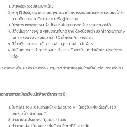
⁠ชายหรือหญิงมีสัญชาติไทย
⁠อายุ 15 ปีบริบูรณ์ นับตามกฎหมายว่าด้วยการรับราชการทหาร และต้องได้รับ
ความยินยอมจากบิดา มารดา หรือผู้ปกครอง
ไม่พิการ ทุพพลภาพ หรือมีโรค ซึ่งไม่สามารถจะรับราชการทหารได้
มีดัชนีมวลกายอยู่(BMI)ในเกณฑ์ปกติ ชาย ต้องน้อยกว่า 35 กิโลกรัม/ตาราง
เมตร และหญิง ต้องน้อยกว่า 30 กิโลกรัม/ตารางเมตร
มีน้ำหนัก ขนาดรอบตัว ขนาดส่วนสูง ตามส่วนสัมพันธ์
⁠ไม่เป็นทหารประจําการ กองประจําการ หรือถูกกําหนดตัวเข้ากองประจําการ
แล้ว
หมายเหตุ: สำหรับนักเรียนที่ถือ 2 สัญชาติ ถ้าอาศัยอยู่ในไทยจำเป็นต้องเกณฑ์ทหาร
เอกสารการสมัครเรียนนักศึกษาวิชาทหาร ปี 1
ใบสมัคร รด.1 (ปริ้นด้านหน้า-หลัง ขนาด A4 ให้อยู่ในแผ่นเดียวกัน) รับ
เอกสารได้ที่นิวตันชั้น 11
⁠สำเนาบัตรประชาชน (ผู้สมัคร) 1 ฉบับ
สำเนาใบปพ.1 (ใบจบช่วงชั้นมัธยมศึกษาปีที่ 3) 1 ฉบับ