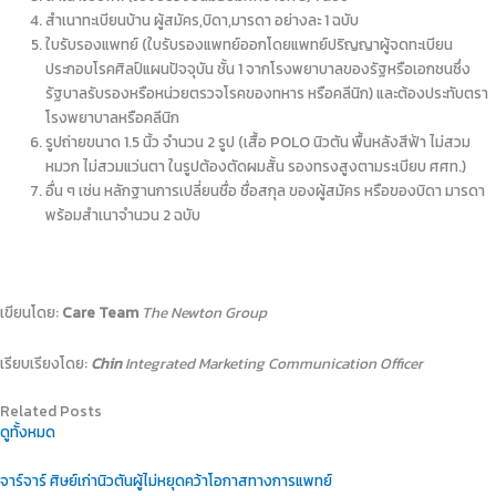
สำเนาทะเบียนบ้าน ผู้สมัคร,บิดา,มารดา อย่างละ 1 ฉบับ
⁠ใบรับรองแพทย์ (ใบรับรองแพทย์ออกโดยแพทย์ปริญญาผู้จดทะเบียน
ประกอบโรคศิลป์แผนปัจจุบัน ชั้น 1 จากโรงพยาบาลของรัฐหรือเอกชนซึ่ง
รัฐบาลรับรองหรือหน่วยตรวจโรคของทหาร หรือคลีนิก) และต้องประทับตรา
โรงพยาบาลหรือคลีนิก
⁠รูปถ่ายขนาด 1.5 นิ้ว จำนวน 2 รูป (เสื้อ POLO นิวตัน พื้นหลังสีฟ้า ไม่สวม
หมวก ไม่สวมแว่นตา ในรูปต้องตัดผมสั้น รองทรงสูงตามระเบียบ ศศท.)
อื่น ๆ เช่น หลักฐานการเปลี่ยนชื่อ ชื่อสกุล ของผู้สมัคร หรือของบิดา มารดา
พร้อมสําเนาจํานวน 2 ฉบับ
เขียนโดย:
Care Team
The Newton Group
เรียบเรียงโดย:
Chin
Integrated Marketing Communication Officer
Related Posts
ดูทั้งหมด
จาร์จาร์ ศิษย์เก่านิวตันผู้ไม่หยุดคว้าโอกาสทางการแพทย์