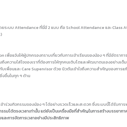
OG
NEWTONIANS
METHODOLOGY
STUDY AT N
ดยระบบ
Attendance ที่นี่
มี
2
แบบ
คือ
School Attendance
และ
Class A
)
ion
เพื่อแจ้งให้ผู้ปกครองทราบเกี่ยวกับการเข้าเรียนของน้อง
ๆ
ที่มีอัตรากา
งถึงความใส่ใจของเราที่ต้องการให้ทุกคนเติบโตและพัฒนาตนเองอย่างเต็มท
ับเพื่อนและ
Care Supervisor
ด้วย
นิวตันเข้าใจถึงความสำคัญของการแก
ิ่งขึ้นในทุก
ๆ
ด้าน
ิจกรรมของน้อง ๆ ได้อย่างรวดเร็วและสะดวก ซึ่งระบบนี้ได้รับการพัฒ
กิจกรรมได้ตรงเวลาเท่านั้น แต่ยังเป็นเครื่องมือที่สำคัญในการสร้างบรรยาก
ัยและการจัดการเวลาอย่างมีประสิทธิภาพ