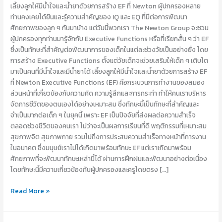
น้ำยา
เลี้ยงลูกให้มีน้ำใจและน้ำยาด้วยการสร้าง EF ที่ Newton ผู้ปกครองหลาย
ด้วย
ท่านคงเคยได้ยินและรู้ความสำคัญของ IQ และ EQ ที่มีต่อการพัฒนา
การ
ศักยภาพของลูก ๆ กันมาบ้าง แต่วันนี้พวกเรา The Newton Group จะชวน
สร้าง
ผู้ปกครองทุกท่านมารู้จักกับ Executive Functions หรือที่เรียกสั้น ๆ ว่า EF
EF
ซึ่งเป็นทักษะที่สำคัญต่อพัฒนาการของเด็กในแต่ละช่วงวัยเป็นอย่างยิ่ง โดย
ที่
การสร้าง Executive Functions ตั้งแต่วัยเด็กจะช่วยเสริมให้เด็ก ๆ เติบโต
Newton
มาเป็นคนที่มีน้ำใจและมีน้ำยาได้ เลี้ยงลูกให้มีน้ำใจและน้ำยาด้วยการสร้าง EF
ที่ Newton Executive Functions (EF) คือกระบวนการทำงานของสมอง
ส่วนหน้าที่เกี่ยวข้องกับความคิด ความรู้สึกและการกระทำ ทำให้คนเราบริหาร
จัดการชีวิตของตนเองได้อย่างเหมาะสม ซึ่งทักษะนี้เป็นทักษะที่สำคัญและ
จำเป็นมากต่อเด็ก ๆ ในยุคนี้ เพราะ EF เป็นปัจจัยที่ส่งผลต่อความสำเร็จ
ตลอดช่วงชีวิตของคนเรา ไม่ว่าจะเป็นผลการเรียนที่ดี พฤติกรรมที่เหมาะสม
สุขภาพจิต สุขภาพกาย รวมไปถึงการประสบความสำเร็จทางหน้าที่การงาน
ในอนาคต ซึ่งมนุษย์เราไม่ได้เกิดมาพร้อมทักษะ EF แต่เราเกิดมาพร้อม
ศักยภาพที่จะพัฒนาทักษะเหล่านี้ได้ ผ่านการฝึกฝนและพัฒนาอย่างต่อเนื่อง
โดยทักษะนี้มีความเกี่ยวข้องกับผู้ปกครองและครูโดยตรง […]
Read More »