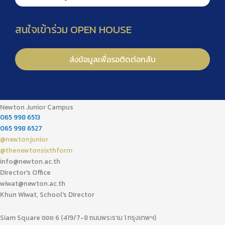
Newton Junior Campus
065 998 6513
065 998 6527
@newtonjunior
@thenewtonsixthform
info@newton.ac.th
Director's Office
wiwat@newton.ac.th
Khun Wiwat, School's Director
Siam Square ซอย 6 (419/7-8 ถนนพระราม 1 กรุงเทพฯ)