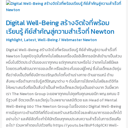
Digital
Well-
Being
Digital Well-Being สร้างจิตใจที่พร้อม
สร้าง
จิตใจ
เรียนรู้ คีย์สำคัญสู่ความสำเร็จที่ Newton
ที่
Highlight
,
Latest
,
Well-Being
/
Webmaster Newton
พร้อม
เรียน
Digital Well-Being สร้างจิตใจที่พร้อมเรียนรู้ คีย์สำคัญสู่ความสำเร็จที่
รู้
Newton ในยุคปัจจุบันที่เทคโนโลยีและเครื่องมืออิเล็กทรอนิกส์เข้ามาเป็นส่วน
คีย์
หนึ่งในชีวิตประจำวันของเราทุกคน แต่ทุกคนทราบหรือไม่ ว่าเทคโนโลยีมีผล
สำคัญ
โดยตรงกับพัฒนาการของเด็ก หรือแม้กระทั่งของผู้ใหญ่ ซึ่งในเด็กและวัยรุ่น
สู่
ถือว่ายังเป็นวัยที่ยังมีการเจริญเติบโตทั้งด้านร่างกาย ด้านอารมณ์ ด้าน
ความ
สังคม หรือด้านการรับรู้สติปัญญาต่าง ๆ ดังนั้นการใช้เทคโนโลยีและดิจิทัล
สำเร็จ
ให้เหมาะสมจึงถือเป็นสิ่งจำเป็นสำหรับเด็กและวัยรุ่นเป็นอย่างมาก วันนี้พวก
ที่
เรา The Newton Group จะขอพาทุกคนไปคุยกับคุณหมอนีท พญ.ยศมน จิ
Newton
รัฐวงศ์ จิตเวชเด็ก และวัยรุ่น โรงพยาบาลสมิติเวช และ Head of Mental
Well-Being ของ The Newton Group ในเรื่องของ Digital Well-Being
การมีสุขภาวะด้านดิจิทัลที่ดีจะช่วยสร้างเสริมจิตใจและพัฒนาการของเด็กได้
อย่างไร? และคีย์ลัดที่จะทำให้นักเรียนทุกคนประสบความสำเร็จในการเรียนคือ
อะไร? ร่วมหาคำตอบไปด้วยกัน https://youtu.be/BsPfc6p1CKI Well-