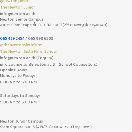
@newtonjunior
The Newton Junior
info@newton.ac.th
Newton Senior Campus
อาคาร SiamScape ชั้น 8, 9, 9A และ 11 (215 ถนนพญาไท กรุงเทพฯ)
065 429 2454
/ 065 998 6503
@thenewtonsixthform
The Newton Sixth Form School
info@newton.ac.th (Enquiry)
info.counsellor@newton.ac.th (School Counsellors)​
Opening Hours
Mondays to Fridays
8:00 AM to 6:00 PM
Saturdays to Sundays
9:00 AM to 6:00 PM
Newton Junior Campus
Siam Square ซอย 6 (419/7-8 ถนนพระราม 1 กรุงเทพฯ)